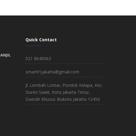
Quick Contact
ANJIL
021 8640063
sman91jakarta@gmail.com
Jl. Lembah Lontar, Pondok Kelapa, Kec.
Duren Sawit, Kota Jakarta Timur,
Daerah Khusus Ibukota Jakarta 13450