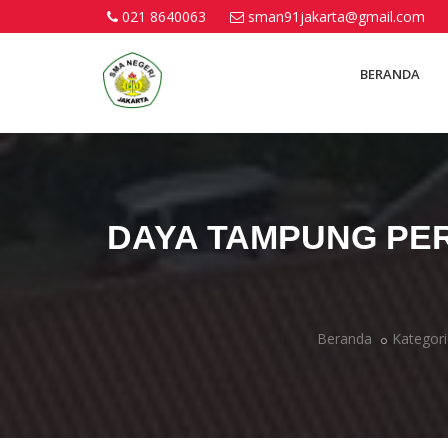
021 8640063
sman91jakarta@gmail.com
BERANDA
DAYA TAMPUNG PER
Beranda
Kategori