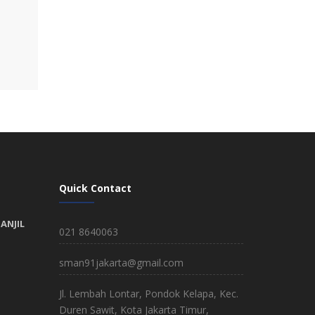
Quick Contact
ANJIL
021 8640063
sman91jakarta@gmail.com
Jl. Lembah Lontar, Pondok Kelapa, Kec.
Duren Sawit, Kota Jakarta Timur,