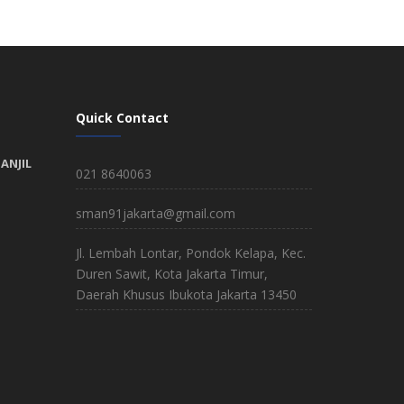
Quick Contact
ANJIL
021 8640063
sman91jakarta@gmail.com
Jl. Lembah Lontar, Pondok Kelapa, Kec.
Duren Sawit, Kota Jakarta Timur,
Daerah Khusus Ibukota Jakarta 13450